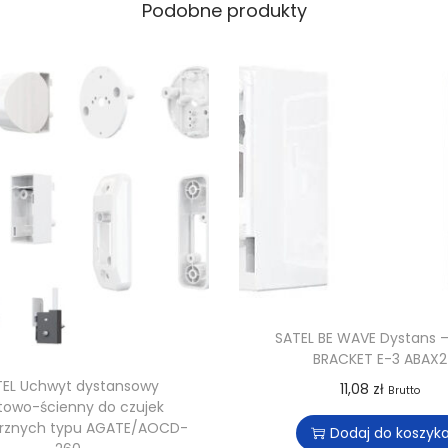
Podobne produkty
SATEL BE WAVE Dystans –
BRACKET E-3 ABAX2
TEL Uchwyt dystansowy
11,08
zł
Brutto
itowo-ścienny do czujek
rznych typu AGATE/AOCD-
Dodaj do koszyk