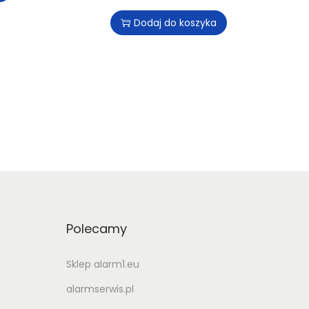
Dodaj do koszyka
Polecamy
Sklep alarm1.eu
alarmserwis.pl