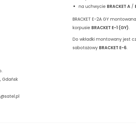
na uchwycie
BRACKET A
/
BRACKET E-2A GY montowana 
korpusie
BRACKET E-1 (GY)
.
Do wkładki montowany jest cz
sabotażowy
BRACKET E-6
.
o.
, Gdańsk
l@satel.pl