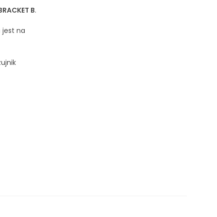
BRACKET B
.
jest na
ujnik