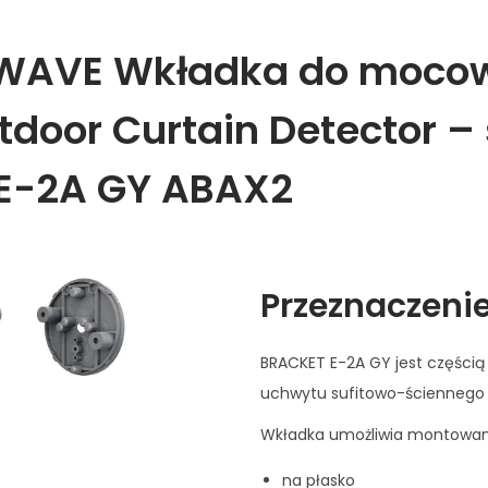
 WAVE Wkładka do moco
tdoor Curtain Detector –
E-2A GY ABAX2
Przeznaczeni
BRACKET E-2A GY jest części
uchwytu sufitowo-ścienneg
Wkładka umożliwia montowan
na płasko