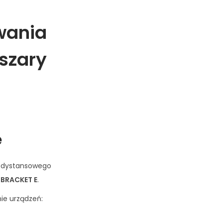
wania
 szary
e
ą dystansowego
o
BRACKET E
.
ie urządzeń: