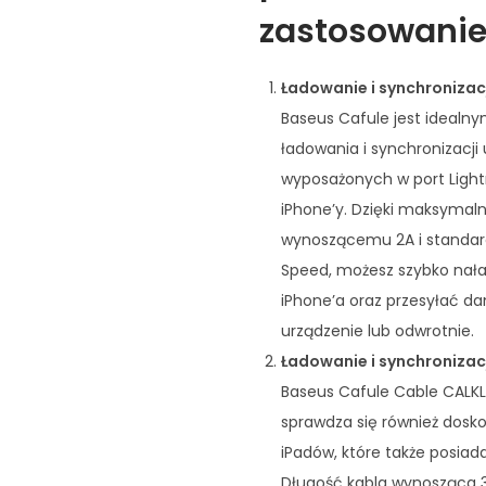
zastosowanie
Ładowanie i synchronizac
Baseus Cafule jest idealn
ładowania i synchronizacji
wyposażonych w port Lightn
iPhone’y. Dzięki maksyma
wynoszącemu 2A i standard
Speed, możesz szybko nał
iPhone’a oraz przesyłać d
urządzenie lub odwrotnie.
Ładowanie i synchroniza
Baseus Cafule Cable CALK
sprawdza się również dosk
iPadów, które także posiada
Długość kabla wynosząca 3