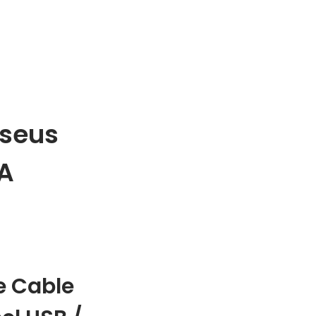
aseus
A
e Cable