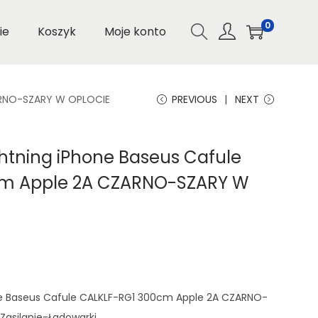
0
ie
Koszyk
Moje konto
ZARNO-SZARY W OPLOCIE
PREVIOUS
NEXT
ghtning iPhone Baseus Cafule
cm Apple 2A CZARNO-SZARY W
one Baseus Cafule CALKLF-RG1 300cm Apple 2A CZARNO-
Zasilanie-Ładowarki