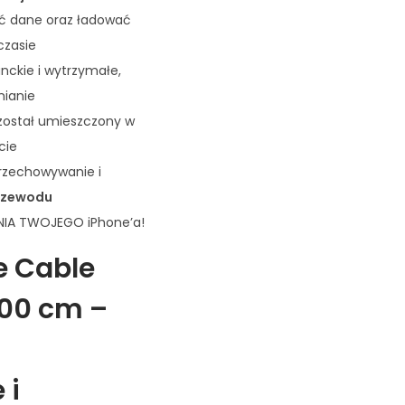
ć dane oraz ładować
zasie
anckie i wytrzymałe,
nianie
 został umieszczony w
cie
rzechowywanie i
przewodu
NIA TWOJEGO iPhone’a!
e Cable
00 cm –
 i