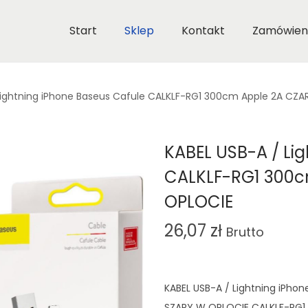
Start
Sklep
Kontakt
Zamówien
 Lightning iPhone Baseus Cafule CALKLF-RG1 300cm Apple 2A C
KABEL USB-A / Li
CALKLF-RG1 300
OPLOCIE
26,07
zł
Brutto
KABEL USB-A / Lightning iPh
SZARY W OPLOCIE CALKLF-RG1 