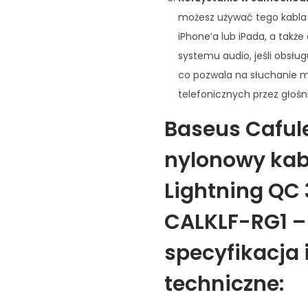
możesz używać tego kabla
iPhone’a lub iPada, a takż
systemu audio, jeśli obsług
co pozwala na słuchanie 
telefonicznych przez głoś
Baseus Caful
nylonowy kab
Lightning QC 
CALKLF-RG1 –
specyfikacja 
techniczne: