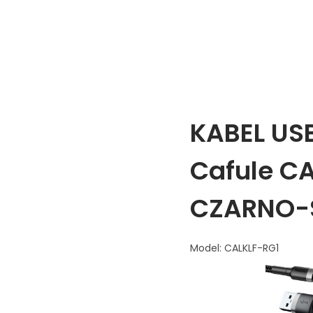
KABEL USB
Cafule C
CZARNO-
Model: CALKLF-RG1