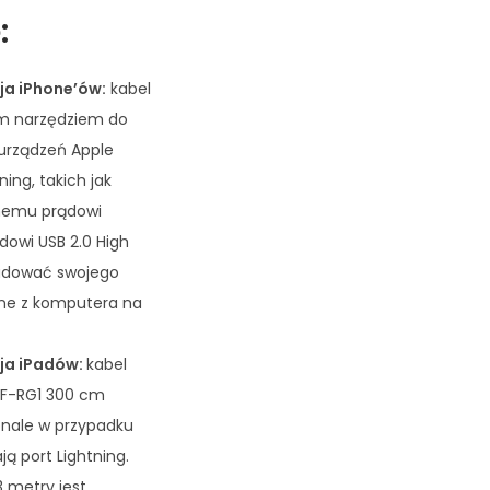
:
ja iPhone’ów:
kabel
ym narzędziem do
 urządzeń Apple
ing, takich jak
lnemu prądowi
owi USB 2.0 High
adować swojego
ane z komputera na
cja iPadów:
kabel
LF-RG1 300 cm
onale w przypadku
ją port Lightning.
 metry jest