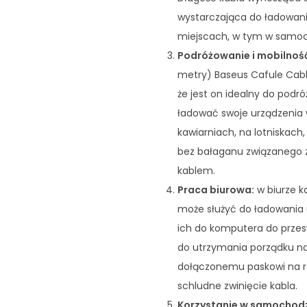
wystarczająca do ładowani
miejscach, w tym w samoch
Podróżowanie i mobilnoś
metry) Baseus Cafule Cabl
że jest on idealny do podr
ładować swoje urządzenia 
kawiarniach, na lotniskach
bez bałaganu związanego 
kablem.
Praca biurowa:
w biurze k
może służyć do ładowania 
ich do komputera do przes
do utrzymania porządku na 
dołączonemu paskowi na rz
schludne zwinięcie kabla.
Korzystanie w samochod