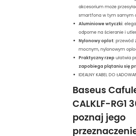
akcesorium może przesyła
smartfona w tym samym c
Aluminiowe wtyczki
: eleg
odporne na ścieranie i utle
Nylonowy oplot
: przewód
mocnym, nylonowym oplo
Praktyczny rzep
ułatwia p
zapobiega plątaniu się 
IDEALNY KABEL DO ŁADOWA
Baseus Caful
CALKLF-RG1 3
poznaj jego
przeznaczenie