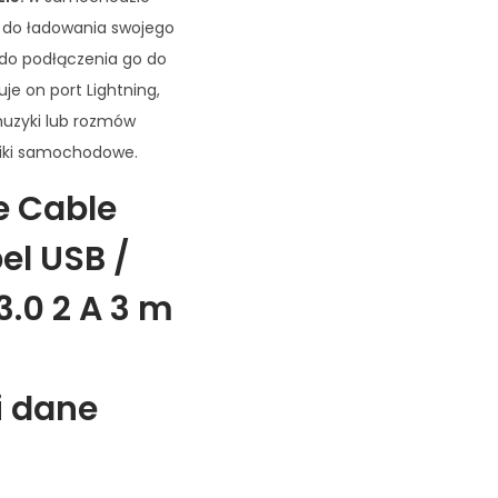
 do ładowania swojego
e do podłączenia go do
uje on port Lightning,
muzyki lub rozmów
niki samochodowe.
e Cable
el USB /
3.0 2 A 3 m
i dane