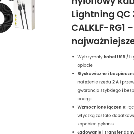
nylonowy kab
Lightning QC 
CALKLF-RG1 –
najważniejsze
Wytrzymały
kabel USB / L
oplocie
Błyskawiczne i bezpieczn
natężenie rzędu
2 A
i przew
gwarancja szybkiego i bez
energii
Wzmocnione łączenie
: łą
wtyczką zostało dodatkow
zapobiec pękaniu
Ładowanie i transfer dan