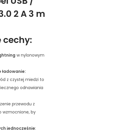
el USB /
3.0 2 A 3 m
 cechy:
ightning
w nylonowym
e ładowanie:
ód z czystej miedzi to
piecznego odnawiania
czenie przewodu z
o wzmocnione, by
ych jednocześnie
: