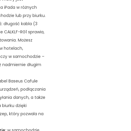
a iPada w różnych
odzie lub przy biurku.
ć:
długość kabla (3
e CALKLF-RG1 sprawia,
óżowania. Możesz
w hotelach,
, czy w samochodzie –
z nadmiernie długim
abel Baseus Cafule
urządzeń, podłączania
yłania danych, a także
biurku dzięki
ep, który pozwala na
zie:
w samochodzie