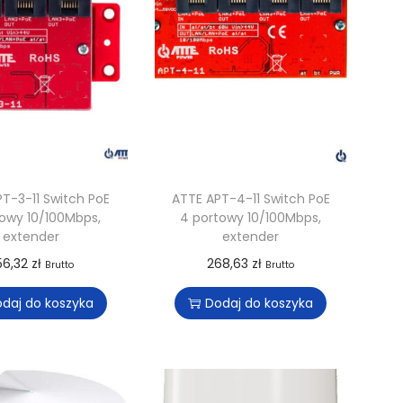
T-3-11 Switch PoE
ATTE APT-4-11 Switch PoE
towy 10/100Mbps,
4 portowy 10/100Mbps,
extender
extender
56,32
zł
268,63
zł
Brutto
Brutto
daj do koszyka
Dodaj do koszyka