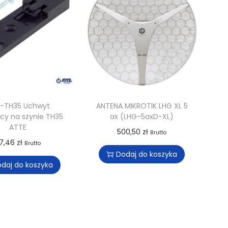
-TH35 Uchwyt
ANTENA MIKROTIK LHG XL 5
cy na szynie TH35
ax (LHG-5axD-XL)
ATTE
500,50
zł
Brutto
7,46
zł
Brutto
Dodaj do koszyka
daj do koszyka