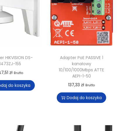
er HIKVISION DS-
Adapter PoE PASSIVE 1
1473ZJ-155
kanałowy
10/100/1000Mbps ATTE
47,51
zł
Brutto
AEPI-1-50
137,33
zł
daj do koszyka
Brutto
Dodaj do koszyka