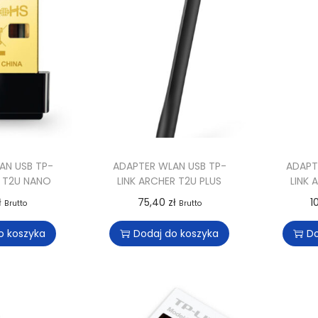
AN USB TP-
ADAPTER WLAN USB TP-
ADAPT
R T2U NANO
LINK ARCHER T2U PLUS
LINK 
ł
75,40
zł
1
Brutto
Brutto
o koszyka
Dodaj do koszyka
Do