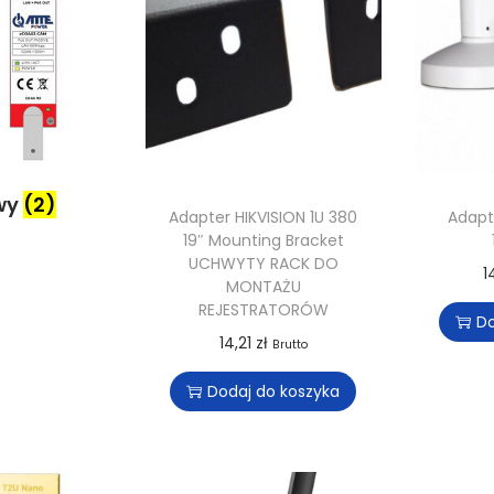
wy
(2)
Adapter HIKVISION 1U 380
Adapt
19″ Mounting Bracket
UCHWYTY RACK DO
1
MONTAŻU
REJESTRATORÓW
Do
14,21
zł
Brutto
Dodaj do koszyka