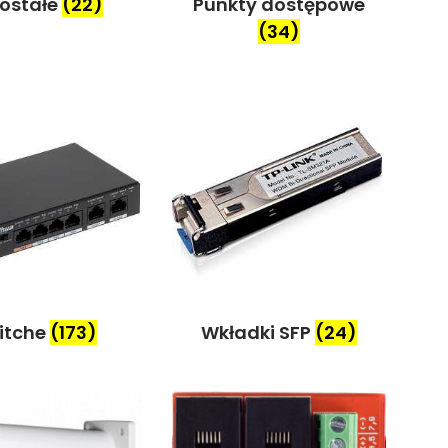
ostałe
(22)
Punkty dostępowe
(34)
itche
(173)
Wkładki SFP
(24)