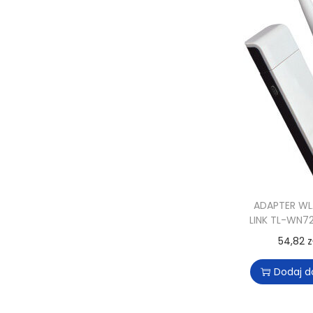
ADAPTER WL
LINK TL-WN7
54,82
z
Dodaj d