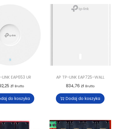
-LINK EAP653 UR
AP TP-LINK EAP725-WALL
92,25
zł
834,76
zł
Brutto
Brutto
daj do koszyka
Dodaj do koszyka