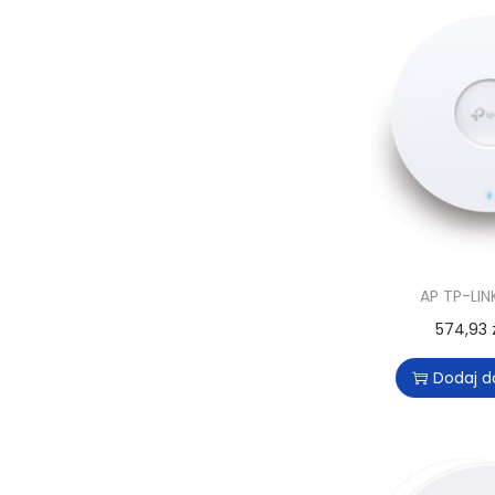
AP TP-LIN
574,93
Dodaj d