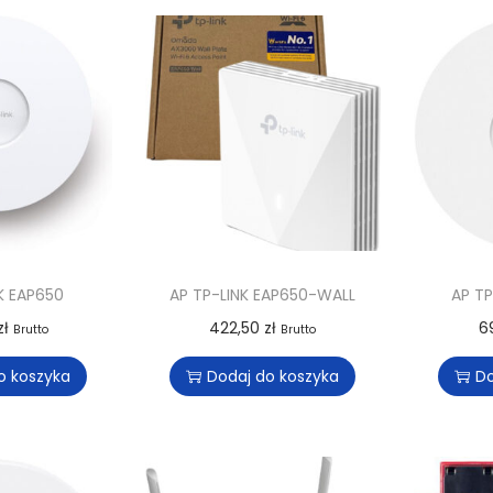
K EAP650
AP TP-LINK EAP650-WALL
AP TP
zł
422,50
zł
6
Brutto
Brutto
o koszyka
Dodaj do koszyka
Do