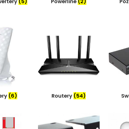
wertery
(5)
Powerline
(2)
Poz
ery
(6)
Routery
(54)
Sw