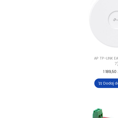
AP TP-LINK E
7
1 189,50
Dodaj d