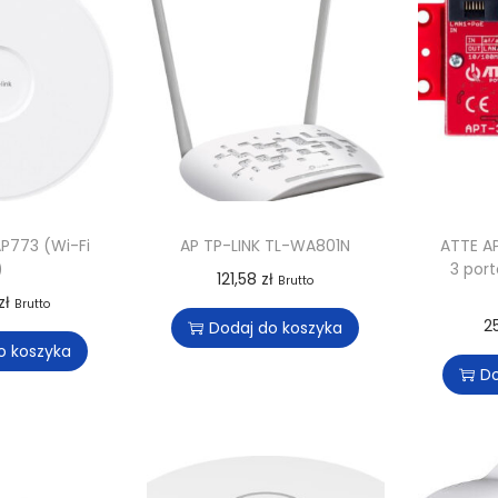
AP773 (Wi-Fi
AP TP-LINK TL-WA801N
ATTE AP
)
3 por
121,58
zł
Brutto
zł
Brutto
2
Dodaj do koszyka
o koszyka
Do