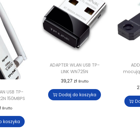
ADAPTER WLAN USB TP-
ADD
LINK WN725N
mocują
39,27
zł
Brutto
2
AN USB TP-
Dodaj do koszyka
22N 150MBPS
Do
ł
Brutto
o koszyka