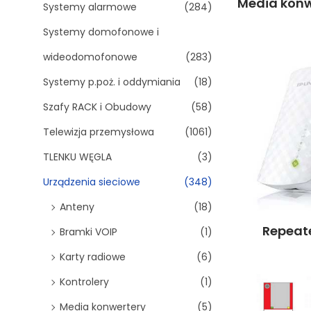
Media kon
Systemy alarmowe
(284)
Systemy domofonowe i
wideodomofonowe
(283)
Systemy p.poż. i oddymiania
(18)
Szafy RACK i Obudowy
(58)
Telewizja przemysłowa
(1061)
TLENKU WĘGLA
(3)
Urządzenia sieciowe
(348)
Anteny
(18)
Repeat
Bramki VOIP
(1)
Karty radiowe
(6)
Kontrolery
(1)
Media konwertery
(5)