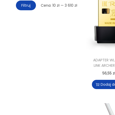
Filtruj
Cena:
10 zł
—
3 610 zł
ADAPTER WL
LINK ARCHE
56,55
z
Dodaj d